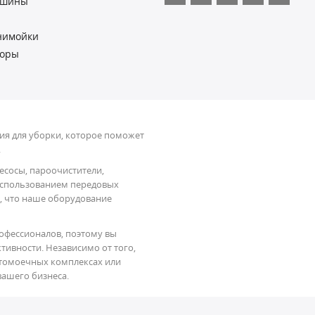
ашины
нимойки
торы
я для уборки, которое поможет
.
есосы, пароочистители,
использованием передовых
, что наше оборудование
офессионалов, поэтому вы
тивности. Независимо от того,
автомоечных комплексах или
вашего бизнеса.