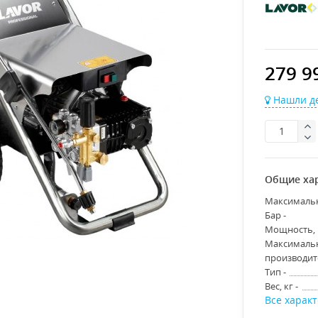
279 9
Нашли де
Общие ха
Максимальн
Бар -
Мощность, В
Максималь
производите
Тип -
Вес, кг -
Все харак