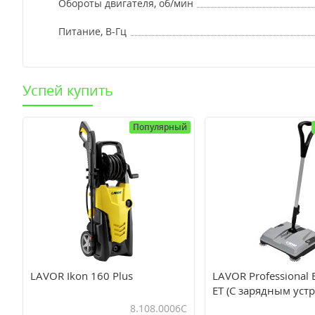
Обороты двигателя, об/мин
Питание, В-Гц
Успей купить
Популярный
LAVOR Ikon 160 Plus
LAVOR Professional
ET (С зарядным уст
АКБ)
8.108.0006C