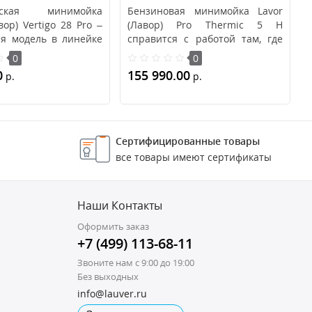
ческая минимойка
Бензиновая минимойка Lavor
ор) Vertigo 28 Pro –
(Лавор) Pro Thermic 5 H
ая модель в линейке
справится с работой там, где
ек ко..
недоступно подключе..
0
0
0
155 990.00
р.
р.
ину
В корзину
Сертифицированные товары
все товары имеют сертификаты
Наши Контакты
Оформить заказ
+7 (499) 113-68-11
Звоните нам с 9:00 до 19:00
Без выходных
info@lauver.ru