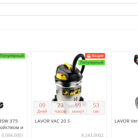
Популярный
Акция
Популярный
0
9
2
3
5
9
5
3
Дней
Часов
минут
сек
 BSW 375
LAVOR VAC 20 S
LAVOR Vert
ройством и
0.064.0001
8.243.0002