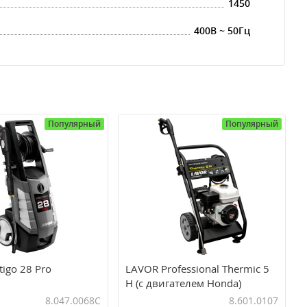
1450
400В ~ 50Гц
Популярный
Популярный
igo 28 Pro
LAVOR Professional Thermic 5
H (с двигателем Honda)
8.047.0068C
8.601.0107