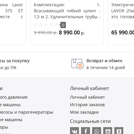
ина Lavor
Комплектация: 1.
Электри
W 375 ET
Всасывающий гибкий шланг -
LAVOR (Лав
вместе с
1,5 м 2. Удлинительные трубы -
это топов
 зарядным
2 шт. х 0,45 м 3. Универ..
бытовых мо
0
8 990.00
65 990.0
9 990.00
р.
р.
В корзину
В корз
сы за покупку
Возврат и обмен
ки до 5%
в течении 14 дней
и
Личный кабинет
ого давления
Личный кабинет
е машины
История заказов
есосы и парогенераторы
Мои закладки
ые машины
Социальные сети
торы