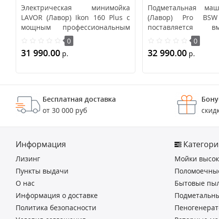
Электрическая минимойка
Подметальная маш
LAVOR (Лавор) Ikon 160 Plus с
(Лавор) Pro BS
мощным профессиональным
поставляется 
индукционным дви..
аккумулятором и
0
0
уст..
31 990.00
32 990.00
р.
р.
В корзину
В корзину
Бесплатная доставка
Бону
от 30 000 руб
скид
Информация
Категори
Лизинг
Мойки высок
Пункты выдачи
Поломоечны
О нас
Бытовые пыл
Информация о доставке
Подметальн
Политика безопасности
Пеногенера