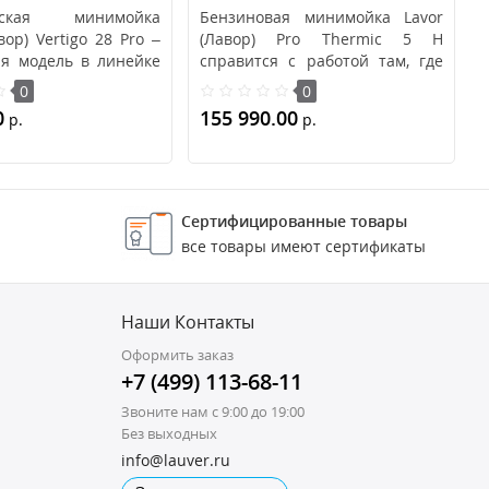
ческая минимойка
Бензиновая минимойка Lavor
ор) Vertigo 28 Pro –
(Лавор) Pro Thermic 5 H
ая модель в линейке
справится с работой там, где
ек ко..
недоступно подключе..
0
0
0
155 990.00
р.
р.
ину
В корзину
Сертифицированные товары
все товары имеют сертификаты
Наши Контакты
Оформить заказ
+7 (499) 113-68-11
Звоните нам с 9:00 до 19:00
Без выходных
info@lauver.ru