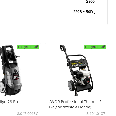
2800
220В ~ 50Гц
Популярный
Популярный
igo 28 Pro
LAVOR Professional Thermic 5
H (с двигателем Honda)
8.047.0068C
8.601.0107