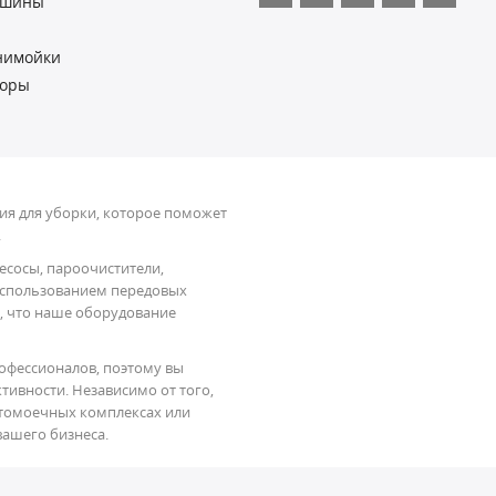
ашины
нимойки
торы
я для уборки, которое поможет
.
есосы, пароочистители,
использованием передовых
, что наше оборудование
офессионалов, поэтому вы
тивности. Независимо от того,
автомоечных комплексах или
вашего бизнеса.