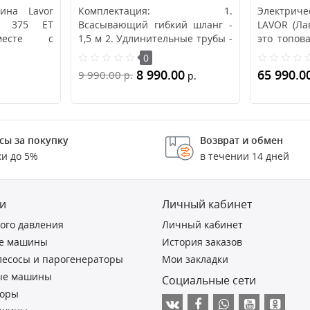
ина Lavor
Комплектация: 1.
Электри
W 375 ET
Всасывающий гибкий шланг -
LAVOR (Лав
вместе с
1,5 м 2. Удлинительные трубы -
это топов
 зарядным
2 шт. х 0,45 м 3. Универ..
бытовых мо
0
8 990.00
65 990.0
9 990.00
р.
р.
В корзину
В корз
сы за покупку
Возврат и обмен
ки до 5%
в течении 14 дней
и
Личный кабинет
ого давления
Личный кабинет
е машины
История заказов
есосы и парогенераторы
Мои закладки
ые машины
Социальные сети
торы