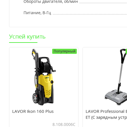
Обороты двигателя, об/мин
Питание, В-Гц
Успей купить
Популярный
LAVOR Ikon 160 Plus
LAVOR Professional
ET (С зарядным уст
АКБ)
8.108.0006C