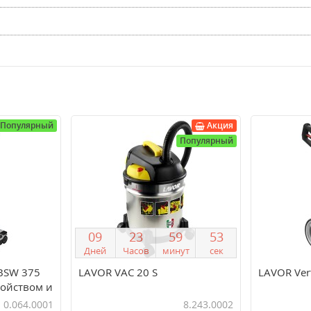
Популярный
Акция
Популярный
0
9
2
3
5
9
5
3
Дней
Часов
минут
сек
 BSW 375
LAVOR VAC 20 S
LAVOR Vert
ройством и
0.064.0001
8.243.0002