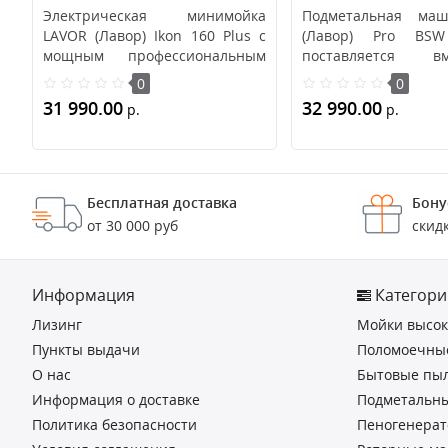
Электрическая минимойка
Подметальная маш
LAVOR (Лавор) Ikon 160 Plus с
(Лавор) Pro BS
мощным профессиональным
поставляется 
индукционным дви..
аккумулятором и
0
0
уст..
31 990.00
32 990.00
р.
р.
В корзину
В корзину
Бесплатная доставка
Бону
от 30 000 руб
скид
Информация
Категори
Лизинг
Мойки высок
Пункты выдачи
Поломоечны
О нас
Бытовые пыл
Информация о доставке
Подметальн
Политика безопасности
Пеногенера