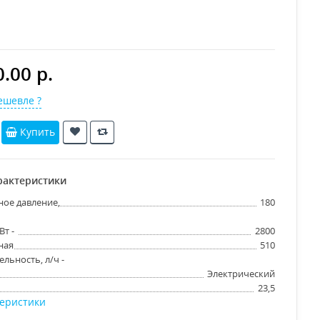
.00 р.
шевле ?
Купить
рактеристики
ое давление,
180
т -
2800
ная
510
льность, л/ч -
Электрический
23,5
теристики