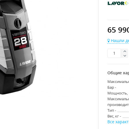
65 990
Нашли де
Общие ха
Максимальн
Бар -
Мощность, В
Максималь
производите
Тип -
Вес, кг -
Все харак