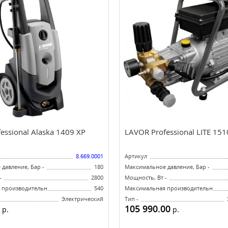
essional Alaska 1409 XP
LAVOR Professional LITE 151
8.669.0001
Артикул
давление, Бар -
180
Максимальное давление, Бар -
-
2800
Мощность, Вт -
производительность, л/ч -
540
Максимальная производительность, 
Электрический
Тип -
105 990.00
р.
р.