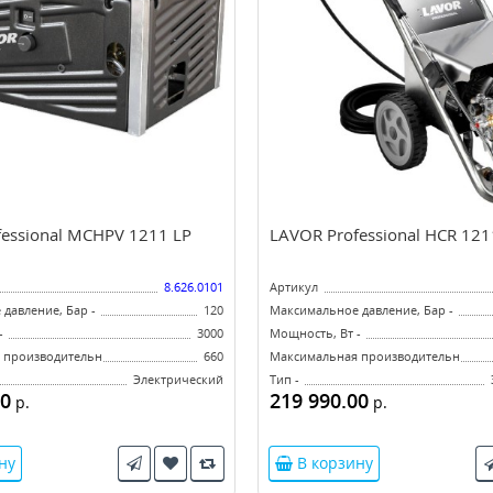
essional MCHPV 1211 LP
LAVOR Professional HCR 121
8.626.0101
Артикул
давление, Бар -
120
Максимальное давление, Бар -
-
3000
Мощность, Вт -
производительность, л/ч -
660
Максимальная производительность, 
Электрический
Тип -
00
219 990.00
р.
р.
ну
В корзину