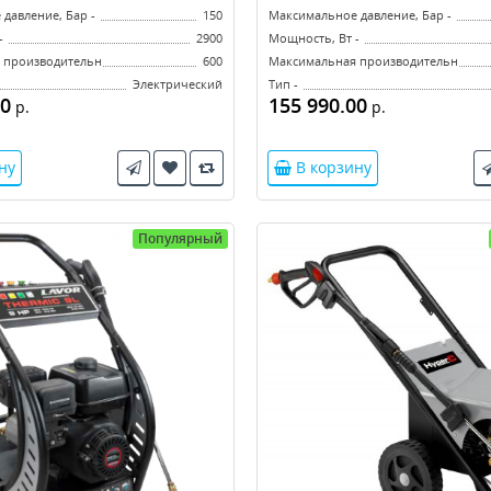
давление, Бар -
150
Максимальное давление, Бар -
-
2900
Мощность, Вт -
производительность, л/ч -
600
Максимальная производительность, 
Электрический
Тип -
00
155 990.00
р.
р.
ну
В корзину
Популярный