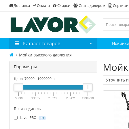
Доставка
Оплата
Скидки
Стать дилером
Сертифи
Каталог товаров
Новинк
Мойки высокого давления
Мойк
Параметры
Цена
79990
-
1999990
р.
Уточнить 
79990
93535
233233
713421
1999990
Производитель
Lavor PRO
53