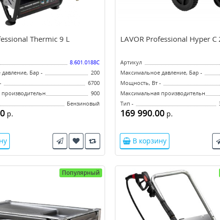
essional Thermic 9 L
LAVOR Professional Hyper C
8.601.0188C
Артикул
давление, Бар -
200
Максимальное давление, Бар -
-
6700
Мощность, Вт -
производительность, л/ч -
900
Максимальная производительность, 
Бензиновый
Тип -
00
169 990.00
р.
р.
ну
В корзину
Популярный