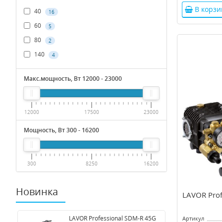
В корзи
40
16
60
5
80
2
140
4
Макс.мощность, Вт
12000
-
23000
12000
17500
23000
Мощность, Вт
300
-
16200
300
8250
16200
Новинка
LAVOR Prof
LAVOR Professional SDM-R 45G
Артикул