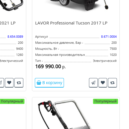
 2021 LP
LAVOR Professional Tucson 2017 LP
8.654.0089
Артикул
8.671.0004
200
Максимальное давление, Бар -
200
9400
Мощность, Вт -
7500
л/ч -
1260
Максимальная производительность, л/ч -
1020
Электрический
Тип -
Электрический
169 990.00
р.
В корзину
Популярный
Популярный