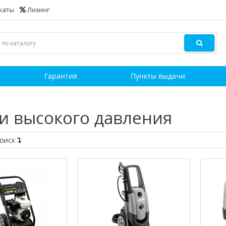
каты
Лизинг
и
Гарантия
Пункты выдачи
и высокого давления
поиск