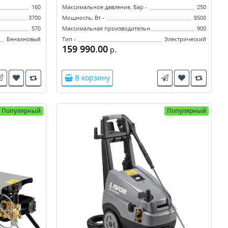
160
Максимальное давление, Бар -
250
3700
Мощность, Вт -
8500
л/ч -
570
Максимальная производительность, л/ч -
900
Бензиновый
Тип -
Электрический
159 990.00
р.
В корзину
Популярный
Популярный