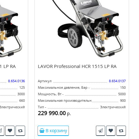
1 LP RA
LAVOR Professional HCR 1515 LP RA
8.654.0136
Артикул
8.654.0137
125
Максимальное давление, Бар -
150
3000
Мощность, Вт -
5000
л/ч -
660
Максимальная производительность, л/ч -
900
Электрический
Тип -
Электрический
229 990.00
р.
В корзину