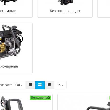
тономные
Без нагрева воды
ционарные
(возрастанию)
15
Популярный