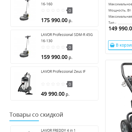
16-160
Максимальное 
0
Мощность, Вт 
Максимальная 
175 990.00
р.
Тип -
149 990.
LAVOR Professional SDM-R 45G
16-130
В корзи
0
159 990.00
р.
LAVOR Professional Zeus IF
0
49 990.00
р.
Товары со скидкой
LAVOR FREDDY 4 in 1